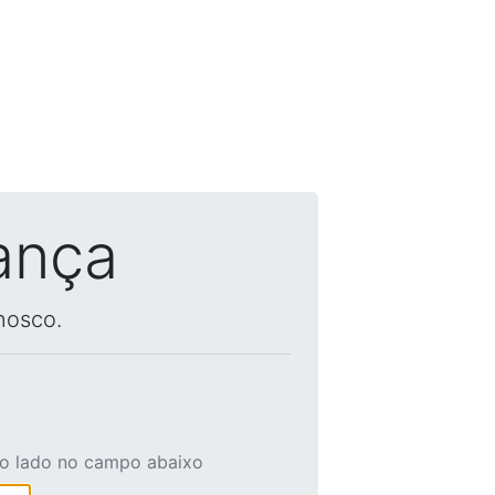
ança
nosco.
ao lado no campo abaixo