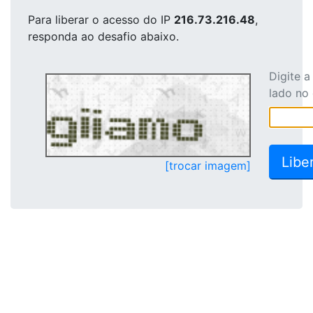
Para liberar o acesso
do IP
216.73.216.48
,
responda ao desafio abaixo.
Digite 
lado no
[trocar imagem]