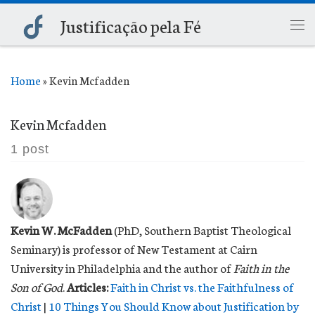
Justificação pela Fé
Skip to content
Me
Home
»
Kevin Mcfadden
Kevin Mcfadden
1 post
Kevin W. McFadden
(PhD, Southern Baptist Theological
Seminary) is professor of New Testament at Cairn
University in Philadelphia and the author of
Faith in the
Son of God
.
Articles:
Faith in Christ vs. the Faithfulness of
Christ
|
10 Things You Should Know about Justification by