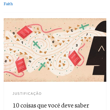
Faith
Este artigo faz parte da série 10 coisas que você deve saber .
1. A justificação pela fé é uma doutrina bíblica completa.
Alguns cristãos podem ficar surpresos ao saber que a
doutrina da justificação pela fé não é encontrada apenas no
Novo Testamento, mas também no Antigo
Testamento. Gênesis nos diz que Abraão, em resposta à
promessa de Deus, “creu no Senhor, […]
JUSTIFICAÇÃO
10 coisas que você deve saber