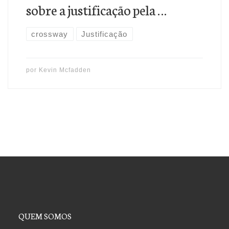
sobre a justificação pela …
crossway
Justificação
por
Kevin Mcfadden
QUEM SOMOS