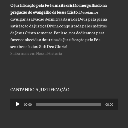
O Justificação pela Fé é um site cristão mergulhado na
pregação do evangelho de Jesus Cristo.
Desejamos
divulgar a salvação definitiva da ira de Deus pela plena
satisfação da Justiça Divina conquistada pelos méritos
de Jesus Cristo somente. Por isso, nos dedicamos para
fazer conhecida a doutrina da Justificação pela Fé e
seus benefícios. Soli Deo Gloria!
Saiba mais em Nossa História
CANTANDO A JUSTIFICAÇÃO
Tocador
00:00
00:00
de
áudio