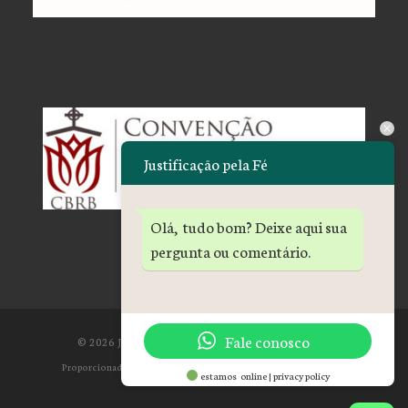
Justificação pela Fé
Olá, tudo bom? Deixe aqui sua
pergunta ou comentário.
Fale conosco
© 2026
Justificação pela Fé
– All rights reserved
Proporcionado por
WP
– Designed with the
Customizr theme
estamos online | privacy policy