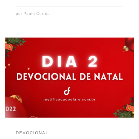
por
Paulo Corrêa
Deus escolheu antes da fundação do mundo nos dar um
novo coração(Ef 1.4) para vermos e crermos no seu amor
pela fé em Jesus. Ele é o AMOR em pessoa, que veio dar sua
vida por nós. Creia em Jesus e viva o Natal. Feliz Natal!
DEVOCIONAL