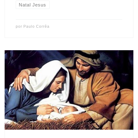
Natal Jesus
por
Paulo Corrêa
“Porque um menino nos nasceu, um filho nos foi dado, e o
governo está sobre os seus ombros. E ele será chamado
Maravilhoso Conselheiro, Deus Poderoso, Pai Eterno,
Príncipe da Paz.” (Isaías 9.6) É maravilhoso e incrível o que
Deus fez por nós!!! Por isso vale a pena comemorar o Natal, o
nascimento de Cristo! Como profetizou Isaías, “um […]