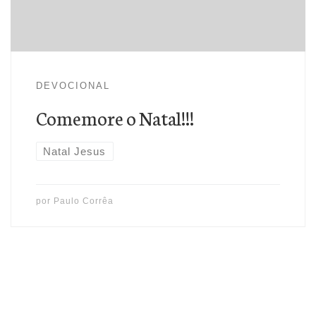
Teologia Livre pelo Seminário Martin Bucer/SP, pós-
graduado […]
DEVOCIONAL
Comemore o Natal!!!
Natal Jesus
por
Paulo Corrêa