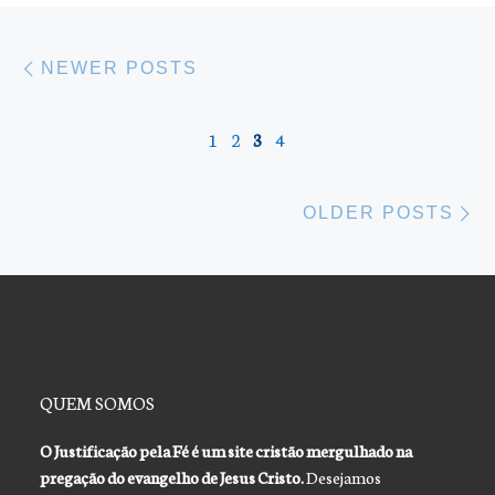
Posts navigation
Newer posts
NEWER POSTS
1
2
3
4
Ol
OLDER POSTS
QUEM SOMOS
O Justificação pela Fé é um site cristão mergulhado na
pregação do evangelho de Jesus Cristo.
Desejamos