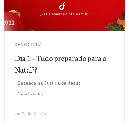
conquistas por ele na cruz! Creia em Jesus e tenha um Feliz
Natal!!!
DEVOCIONAL
Dia 1 – Tudo preparado para o
Natal??
Baseada na Justiça de Jesus
Natal Jesus
por
Paulo Corrêa