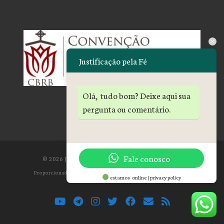
Justificação pela Fé
Olá, tudo bom? Deixe aqui sua
pergunta ou comentário.
Fale conosco
© 2026
Justificação pela Fé
– All rights reserved
Proporcionado por
WP
– Designed with the
Customizr theme
estamos online | privacy policy