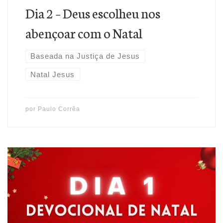
Dia 2 – Deus escolheu nos
abençoar com o Natal
Baseada na Justiça de Jesus
Natal Jesus
por
Paulo Corrêa
Pode faltar tudo, menos Jesus! Ele é o Natal! Ele é o
Salvador, Senhor e Deus que veio morrer em nosso lugar,
para recebermos, pela fé nele, todas as bênçãos(Ef 1.3)