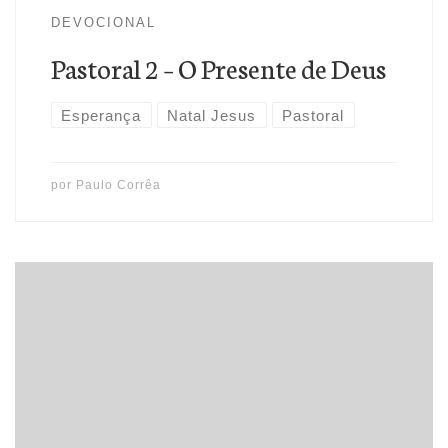
DEVOCIONAL
Pastoral 2 – O Presente de Deus
Esperança
Natal Jesus
Pastoral
por
Paulo Corrêa
“É que hoje, na Cidade de Davi, vos nasceu o Salvador, que é
Cristo, o Senhor.” (Lucas 2.11) Hoje faz aproximadamente
2015 anos que Deus cumpriu sua promessa de enviar a
esperança e salvação da humanidade. Paulo CorrêaPastor
da Igreja Batista Reformada de Ceilândia/DF. Fundador e
Editor do Ministério Justificação pela Fé. É formado em