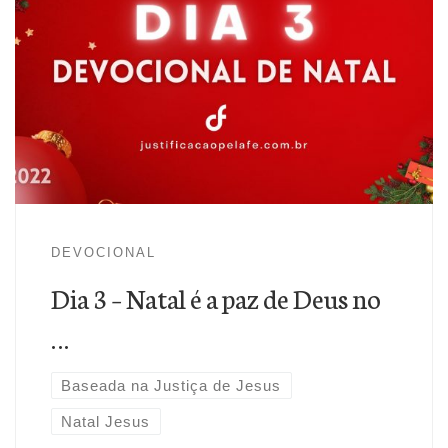
O pecado gera desequilíbrio emocional e falta de paz,
porque não temos em primeiro lugar paz com Deus. Mas
Cristo veio dar a paz com Deus que todos precisamos(Rm
5.1). Viva o Natal, tenha paz com Deus pela fé em Jesus!
DEVOCIONAL
Dia 3 – Natal é a paz de Deus no
…
Baseada na Justiça de Jesus
Natal Jesus