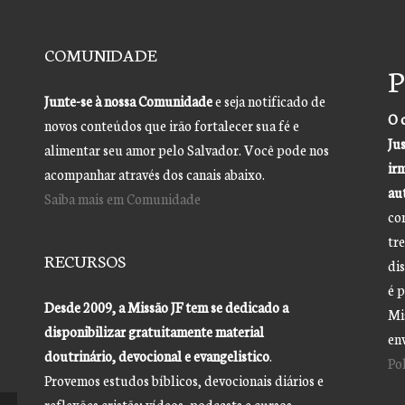
COMUNIDADE
P
Junte-se à nossa Comunidade
e seja notificado de
O 
novos conteúdos que irão fortalecer sua fé e
Jus
alimentar seu amor pelo Salvador. Você pode nos
ir
acompanhar através dos canais abaixo.
aut
Saiba mais em Comunidade
co
tre
RECURSOS
di
é 
Desde 2009, a Missão JF tem se dedicado a
Mis
disponibilizar gratuitamente material
en
doutrinário, devocional e evangelistico
.
Po
Provemos estudos bíblicos, devocionais diários e
reflexões cristãs; vídeos, podcasts e cursos