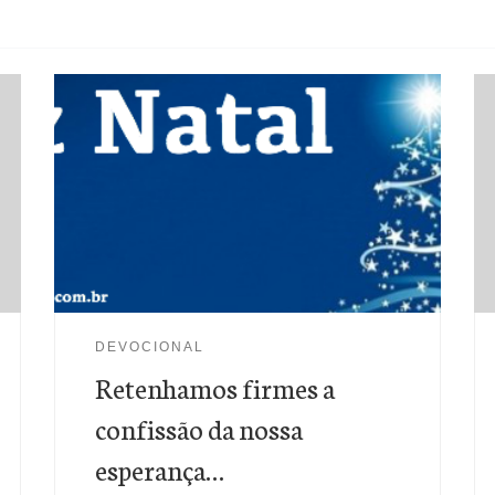
“Retenhamos firmes a confissão da nossa
esperança; porque fiel é o que prometeu.”
Hebreus 10:23 O Natal chegou e por isso quase
todo o mundo está em festa. Muitos estão
comprando presentes e se preparando para
reunir com familiares e amigos. No entanto, não
podemos esquecer que o primeiro presente de
natal não foi comprado em um shopping, nem
DEVOCIONAL
mesmo […]
Retenhamos firmes a
confissão da nossa
esperança…