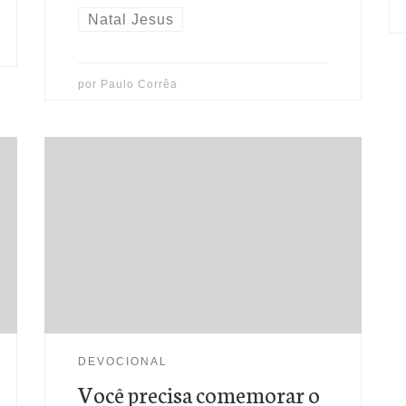
Natal Jesus
por
Paulo Corrêa
(Lc 2.29-30) - “Agora, Senhor,
despedes em paz o teu servo, Segundo
a tua palavra; Pois já os meus olhos
viram a tua salvação”
. Todo ser humano
precisa comemorar o natal. É fundamental!
Talvez você ainda não tenha idéia do
porque dessa necessidade. Mas, hoje
DEVOCIONAL
você saberá...
Você precisa comemorar o