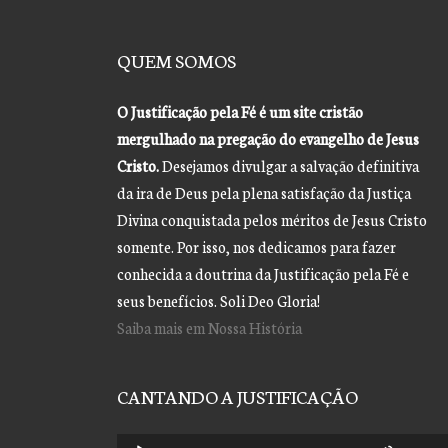
QUEM SOMOS
O Justificação pela Fé é um site cristão
mergulhado na pregação do evangelho de Jesus
Cristo.
Desejamos divulgar a salvação definitiva
da ira de Deus pela plena satisfação da Justiça
Divina conquistada pelos méritos de Jesus Cristo
somente. Por isso, nos dedicamos para fazer
conhecida a doutrina da Justificação pela Fé e
seus benefícios. Soli Deo Gloria!
Saiba mais em Nossa História
CANTANDO A JUSTIFICAÇÃO
Tocador
Use