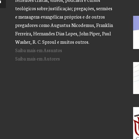
teológicos sobre justificação; pregações, sermões
e mensagens evangélicas próprios e de outros
pregadores como Augustus Nicodemus, Franklin
Ferreira, Hernandes Dias Lopes, John Piper, Paul
Washer, R. C. Sproul e muitos outros.
Saiba mais em Assuntos
Saiba mais em Autores
tar
ir
e.