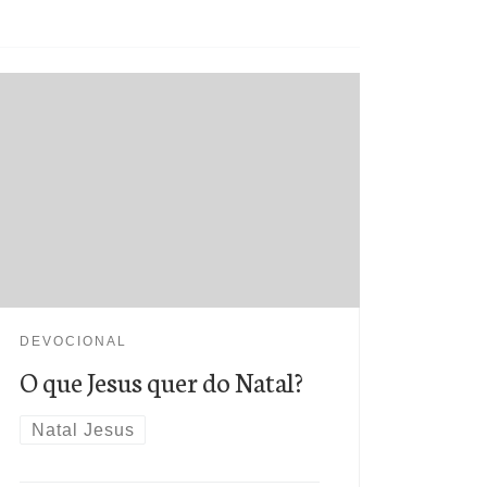
O que Jesus quer neste Natal? Nós
podemos ver a resposta em Suas
orações. O que Ele pedia a Deus? A sua
mais longa oração está em João 17.
Vejamos o clímax do Seu desejo:
Pai,
aqueles que me deste quero que,
onde eu estiver, também eles estejam
DEVOCIONAL
comigo (v.24)
O que Jesus quer do Natal?
Natal Jesus