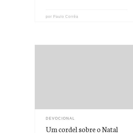
por
Paulo Corrêa
(Is 7:4;53:5-6;12b) - "
Eis que a virgem conceberá e
dará à luz um filho, e ele será chamado pelo nome
de EMANUEL. Ele estava sofrendo por causa dos
nossos pecados, estava sendo castigado por causa
das nossas maldades. Nós somos curados pelo
castigo que ele sofreu, somos sarados pelos
ferimentos que ele recebeu....
DEVOCIONAL
Um cordel sobre o Natal