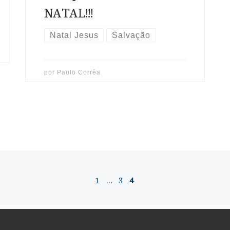
NATAL!!!
Natal Jesus
Salvação
por
Paulo Corrêa
1
…
3
4