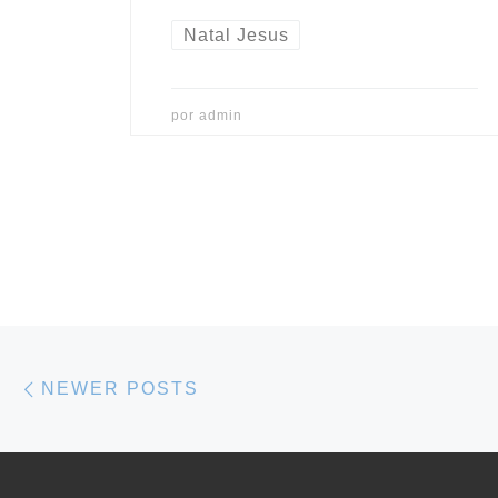
Natal Jesus
por
admin
Posts navigation
Newer posts
NEWER POSTS