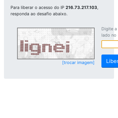
Para liberar o acesso
do IP
216.73.217.103
,
responda ao desafio abaixo.
Digite 
lado no
[trocar imagem]