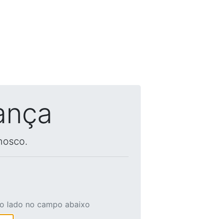
ança
nosco.
ao lado no campo abaixo