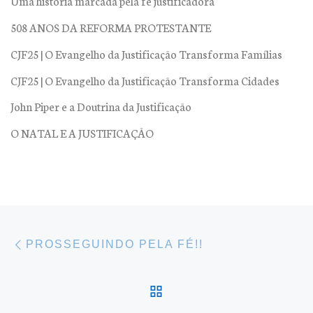
Uma história marcada pela fé justificadora
508 ANOS DA REFORMA PROTESTANTE
CJF25 | O Evangelho da Justificação Transforma Famílias
CJF25 | O Evangelho da Justificação Transforma Cidades
John Piper e a Doutrina da Justificação
O NATAL E A JUSTIFICAÇÃO
Navegação do post
Previous post
PROSSEGUINDO PELA FÉ!!
BACK TO POST LIST