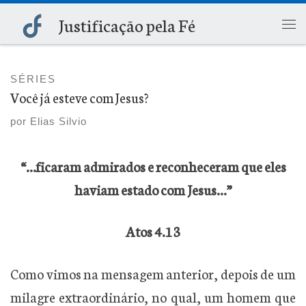
Justificação pela Fé
Skip to content
Me
SÉRIES
Você já esteve com Jesus?
por
Elias Silvio
“…ficaram admirados e reconheceram que eles
haviam estado com Jesus…”
Atos 4.13
Como vimos na mensagem anterior, depois de um
milagre extraordinário, no qual, um homem que