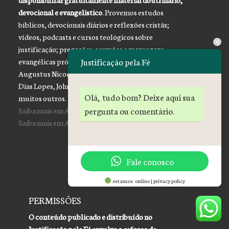
devocional e evangelistico
. Provemos estudos
bíblicos, devocionais diários e reflexões cristãs;
vídeos, podcasts e cursos teológicos sobre
justificação; pregações, sermões e mensagens
evangélicas próprios e de outros pregadores como
Justificação pela Fé
Augustus Nicodemus, Franklin Ferreira, Hernandes
Dias Lopes, John Piper, Paul Washer, R. C. Sproul e
Olá, tudo bom? Deixe aqui sua
muitos outros.
Saiba mais em Assuntos
pergunta ou comentário.
Saiba mais em Autores
Fale conosco
estamos online | privacy policy
PERMISSÕES
O conteúdo publicado e distribuído no
Justificação pela Fé envolve o esforço de