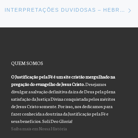
Ne
INTERPRETAÇÕES DUVIDOSAS – HEBREUS 6 (PARTE 1)
QUEM SOMOS
O Justificação pela Fé é um site cristão mergulhado na
pregação do evangelho de Jesus Cristo.
Desejamos
divulgar a salvação definitiva da ira de Deus pela plena
satisfação da Justiça Divina conquistada pelos méritos
de Jesus Cristo somente. Por isso, nos dedicamos para
fazer conhecida a doutrina da Justificação pela Fé e
seus benefícios. Soli Deo Gloria!
Saiba mais em Nossa História