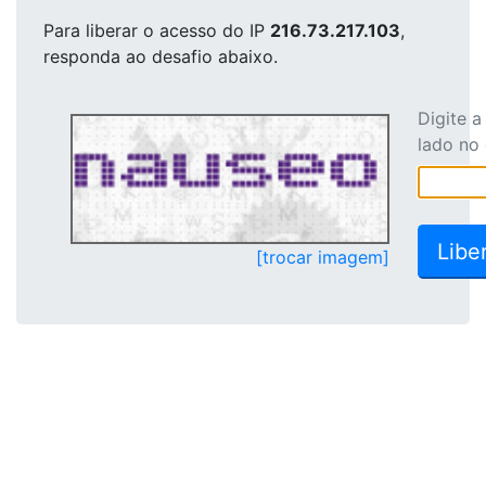
Para liberar o acesso
do IP
216.73.217.103
,
responda ao desafio abaixo.
Digite 
lado no
[trocar imagem]