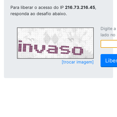
Para liberar o acesso
do IP
216.73.216.45
,
responda ao desafio abaixo.
Digite 
lado no
[trocar imagem]