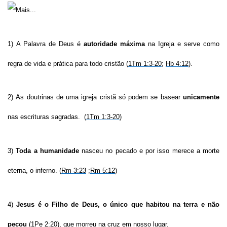
1) A Palavra de Deus é
autoridade máxima
na Igreja e serve como
regra de vida e prática para todo cristão (
1Tm 1:3-20
;
Hb 4:12
).
2) As doutrinas de uma igreja cristã só podem se basear
unicamente
nas escrituras sagradas. (
1Tm 1:3-20
)
3)
Toda a humanidade
nasceu no pecado e por isso merece a morte
eterna, o inferno. (
Rm 3:23
;
Rm 5:12
)
4)
Jesus é o Filho de Deus, o único que habitou na terra e não
pecou
(
1Pe 2:20
), que morreu na cruz em nosso lugar.