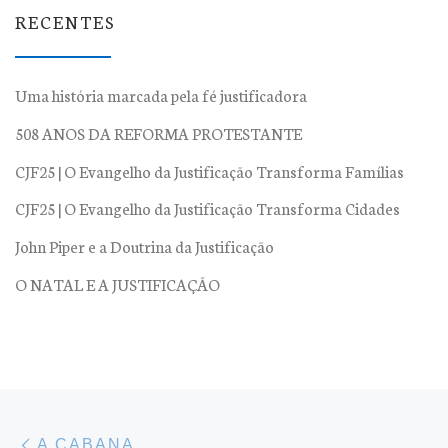
RECENTES
Uma história marcada pela fé justificadora
508 ANOS DA REFORMA PROTESTANTE
CJF25 | O Evangelho da Justificação Transforma Famílias
CJF25 | O Evangelho da Justificação Transforma Cidades
John Piper e a Doutrina da Justificação
O NATAL E A JUSTIFICAÇÃO
Navegação do post
Previous post
A CABANA