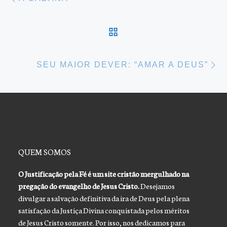
BACK TO POST LIST
Ne
SEU MAIOR DEVER: “AMAR A DEUS”
QUEM SOMOS
O Justificação pela Fé é um site cristão mergulhado na
pregação do evangelho de Jesus Cristo.
Desejamos
divulgar a salvação definitiva da ira de Deus pela plena
satisfação da Justiça Divina conquistada pelos méritos
de Jesus Cristo somente. Por isso, nos dedicamos para