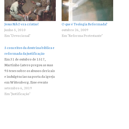
Jesus NÃO era cristão!
O que é Teologia Reformada?
junho 5, 2010
outubro 26, 2009
Em "Devocional"
Em "Reforma Protestante"
5 conceitos da doutrina bíblica e
reformada da justificação
Em 31 de outubro de 1517,
Martinho Lutero pregou as suas
95 teses sobre os abusos clericais
e indulgências na porta da igreja
em Wittenberg. Esse evento
famoso é frequentemente
setembro 6, 2019
considerado o ponto de partida
Em "Justificação"
para a Reforma Protestante. A
principal preocupação de Lutero
e dos outros reformadores era
a…