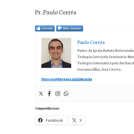
Pr. Paulo Corrêa
Gostar
Não Gostar
Paulo Corrêa
Pastor da Igreja Batista Reformada
Teologia Livre pelo Seminário Ma
Teologia Sistemática pelo Purita
tem uma filha, Ana Corrêa.
Para convites para ministração
Compartilhe isso:
Facebook
X