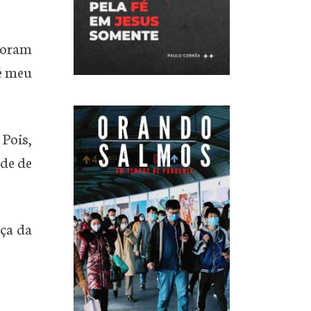
foram
 é meu
 Pois,
ade de
nça da