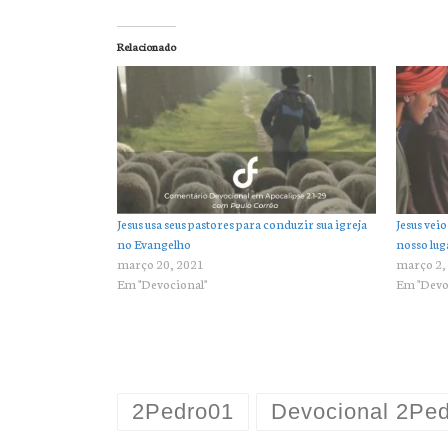
Relacionado
Jesus usa seus pastores para conduzir sua igreja
Jesus vei
no Evangelho
nosso lug
março 20, 2021
março 2,
Em "Devocional"
Em "Devo
2Pedro01
Devocional 2Pe