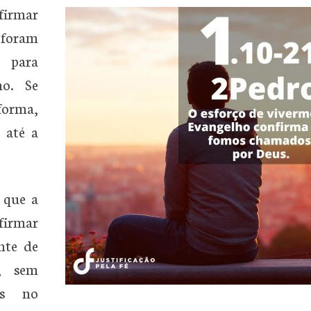
firmar
 foram
 para
ho. Se
forma,
 até a
 que a
firmar
nte de
, sem
os no