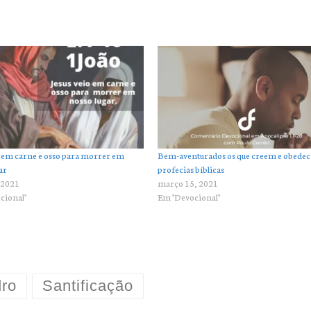
o em carne e osso para morrer em
Bem-aventurados os que creem e obedec
ar
profecias bíblicas
 2021
março 15, 2021
cional"
Em "Devocional"
dro
Santificação