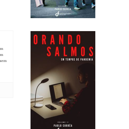
em
em
quem