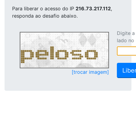
Para liberar o acesso
do IP
216.73.217.112
,
responda ao desafio abaixo.
Digite 
lado no
[trocar imagem]