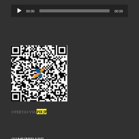
Tocador
00:00
00:00
de
áudio
OFERTAS VIA
PIX JF
COMUNIDADE