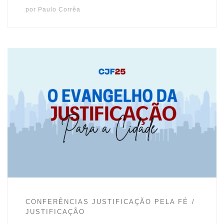
por
Paulo Corrêa
Essa foi a primeira palestra que foi ministrada pelo Rev.
Sílvio Ribeiro na VI Conferência Justificação pela Fé
aconteceu no dia 28 de Junho de 2025, nas dependências da
Igreja Batista Refromada de Ceilândia/DF.
adminAdministrador do Justificação pela Fé.
CONFERÊNCIAS JUSTIFICAÇÃO PELA FÉ
JUSTIFICAÇÃO