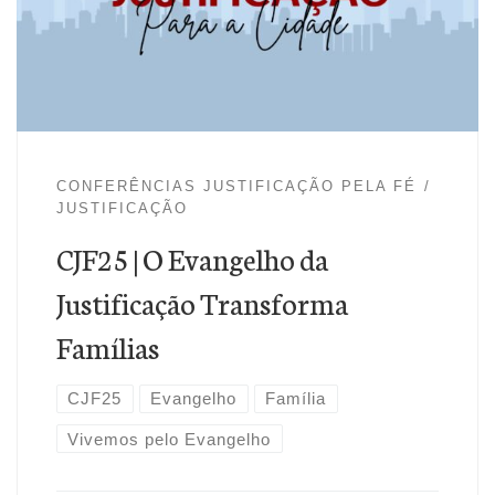
CorrêaPastor da Igreja Batista Reformada de Ceilândia/DF.
Fundador e Editor do Ministério Justificação pela Fé. É
formado em Teologia Livre pelo Seminário Martin
Bucer/SP, pós-graduado […]
CONFERÊNCIAS JUSTIFICAÇÃO PELA FÉ
JUSTIFICAÇÃO
CJF25 | O Evangelho da
Justificação Transforma
Famílias
CJF25
Evangelho
Família
Vivemos pelo Evangelho