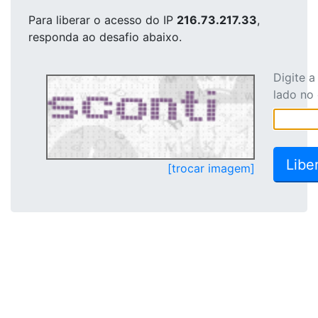
Para liberar o acesso
do IP
216.73.217.33
,
responda ao desafio abaixo.
Digite 
lado no
[trocar imagem]