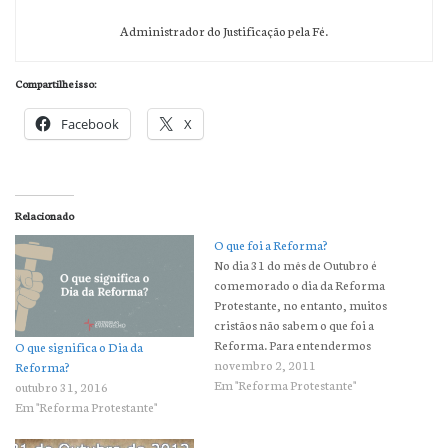
Administrador do Justificação pela Fé.
Compartilhe isso:
Facebook
X
Relacionado
O que foi a Reforma?
No dia 31 do mês de Outubro é
comemorado o dia da Reforma
Protestante, no entanto, muitos
cristãos não sabem o que foi a
Reforma. Para entendermos
O que significa o Dia da
como ocorreu esse grande
novembro 2, 2011
Reforma?
evento, é importante sabermos
Em "Reforma Protestante"
outubro 31, 2016
um pouco da história da igreja.
Em "Reforma Protestante"