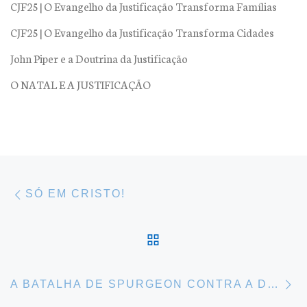
CJF25 | O Evangelho da Justificação Transforma Famílias
CJF25 | O Evangelho da Justificação Transforma Cidades
John Piper e a Doutrina da Justificação
O NATAL E A JUSTIFICAÇÃO
Navegação do post
Previous post
SÓ EM CRISTO!
BACK TO POST LIST
Ne
A BATALHA DE SPURGEON CONTRA A DEPRESSÃO