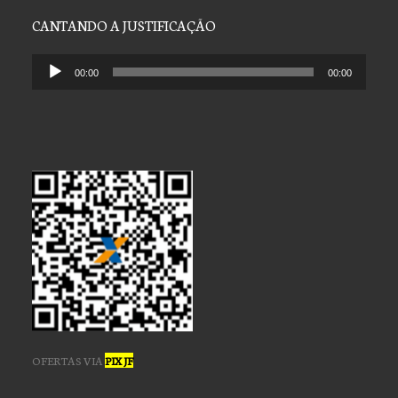
CANTANDO A JUSTIFICAÇÃO
Tocador
00:00
00:00
de
áudio
OFERTAS VIA
PIX JF