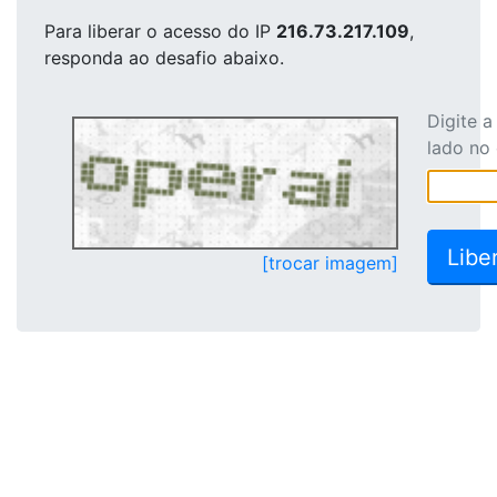
Para liberar o acesso
do IP
216.73.217.109
,
responda ao desafio abaixo.
Digite 
lado no
[trocar imagem]