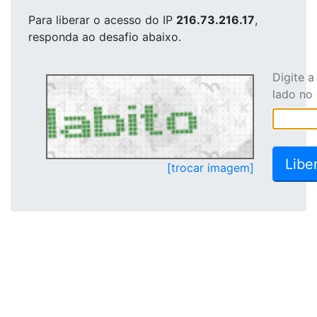
Para liberar o acesso
do IP
216.73.216.17
,
responda ao desafio abaixo.
Digite 
lado no
[trocar imagem]