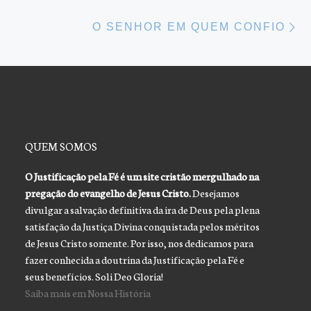
Ne
O SENHOR EM QUEM CONFIO
QUEM SOMOS
O Justificação pela Fé é um site cristão mergulhado na
pregação do evangelho de Jesus Cristo.
Desejamos
divulgar a salvação definitiva da ira de Deus pela plena
satisfação da Justiça Divina conquistada pelos méritos
de Jesus Cristo somente. Por isso, nos dedicamos para
fazer conhecida a doutrina da Justificação pela Fé e
seus benefícios. Soli Deo Gloria!
Saiba mais em Nossa História