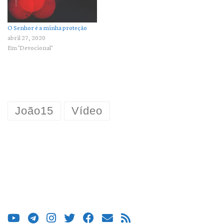
O Senhor é a minha proteção
abril 27, 2020
Em "Devocional"
João15
Vídeo