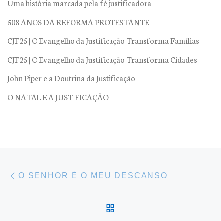
Uma história marcada pela fé justificadora
508 ANOS DA REFORMA PROTESTANTE
CJF25 | O Evangelho da Justificação Transforma Famílias
CJF25 | O Evangelho da Justificação Transforma Cidades
John Piper e a Doutrina da Justificação
O NATAL E A JUSTIFICAÇÃO
Navegação do post
Previous post
O SENHOR É O MEU DESCANSO
BACK TO POST LIST