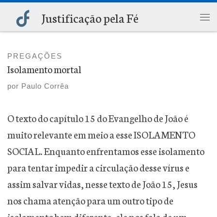
Justificação pela Fé
Skip to content
Me
PREGAÇÕES
Isolamento mortal
por
Paulo Corrêa
O texto do capítulo 15 do Evangelho de João é
muito relevante em meio a esse ISOLAMENTO
SOCIAL. Enquanto enfrentamos esse isolamento
para tentar impedir a circulação desse vírus e
assim salvar vidas, nesse texto de João 15, Jesus
nos chama atenção para um outro tipo de
isolamento bem diferente, ele nos fala de um