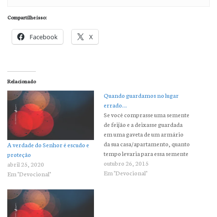
Compartilhe isso:
Facebook
X
Relacionado
Quando guardamos no lugar
errado…
Se você comprasse uma semente
de feijão e a deixasse guardada
em uma gaveta de um armário
da sua casa/apartamento, quanto
A verdade do Senhor é escudo e
tempo levaria para essa semente
proteção
produzir feijão? Resposta:
outubro 26, 2015
abril 25, 2020
nunca! Por que? Porque uma
Em "Devocional"
Em "Devocional"
semente para produzir fruto
deve ser guardada na terra, no
lugar certo, e não em um…