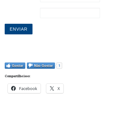
Último nome
Gostar
Não Gostar
1
Compartilhe isso:
Facebook
X