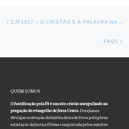
Navegação do post
Previous post
CJF2017 – O CRISTÃO E A PALAVRA NA PÓS-MODERNIDADE
Ne
FAQS
QUEM SOMOS
O Justificação pela Fé é um site cristão mergulhado na
pregação do evangelho de Jesus Cristo.
Desejamos
divulgar a salvação definitiva da ira de Deus pela plena
satisfação da Justiça Divina conquistada pelos méritos