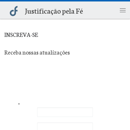
Justificação pela Fé
Skip to content
Me
INSCREVA-SE
Receba nossas atualizações
*
campos obrigatórios
E-mail
*
Primeiro nome