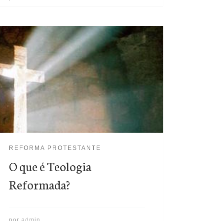
A Teologia Reformada recebe seu nome da Reforma
Protestante do século XVI, com suas ênfases
teológicas distintas, mas é teologia solidamente
baseada na própria Bíblia. Os crentes na tradição
reformada têm alta consideração as contribuições
específicas como as de Martinho Lutero, John Knox
e, particularmente, de João Calvino, ...
REFORMA PROTESTANTE
O que é Teologia
Reformada?
por
admin