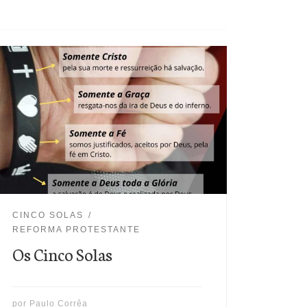
Infelizmente, muitos evangélicos ainda não
conhecem os "Cinco Solas" que são as verdades
centrais, ou os princípios, da Reforma
Protestante e do evangelicalismo histórico. Por
isso, toda igreja protestante (ou evangélica
como é conhecida hoje) deve basear-se nos 5
Solas. Segue um resumo para que todos
possam imprimir e divulgá-los.
CINCO SOLAS
REFORMA PROTESTANTE
Os Cinco Solas
por
Paulo Corrêa