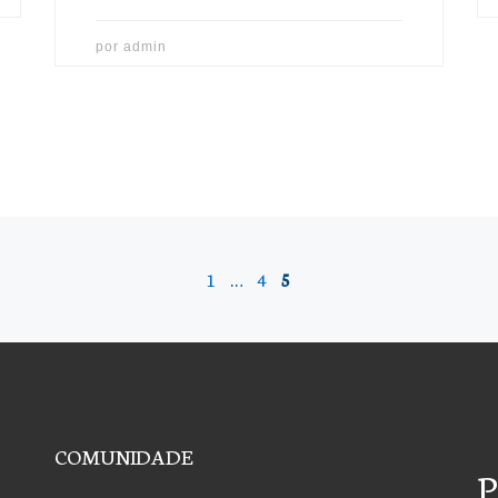
por
admin
1
…
4
5
COMUNIDADE
P