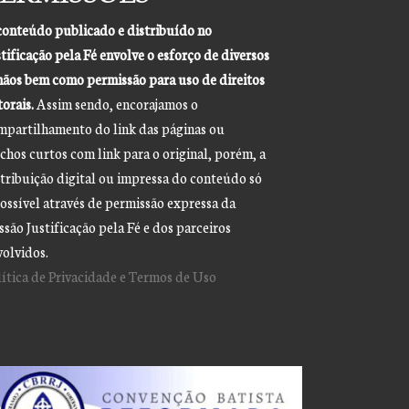
conteúdo publicado e distribuído no
tificação pela Fé envolve o esforço de diversos
mãos bem como permissão para uso de direitos
orais.
Assim sendo, encorajamos o
mpartilhamento do link das páginas ou
chos curtos com link para o original, porém, a
stribuição digital ou impressa do conteúdo só
possível através de permissão expressa da
são Justificação pela Fé e dos parceiros
volvidos.
lítica de Privacidade e Termos de Uso