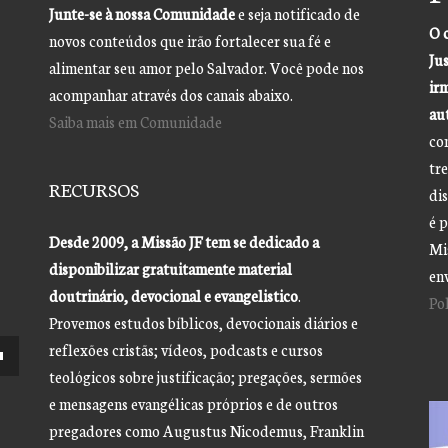
Junte-se à nossa Comunidade
e seja notificado de
O 
novos conteúdos que irão fortalecer sua fé e
Jus
alimentar seu amor pelo Salvador. Você pode nos
ir
acompanhar através dos canais abaixo.
aut
Saiba mais em Comunidade
co
tre
RECURSOS
di
é 
Desde 2009, a Missão JF tem se dedicado a
Mis
disponibilizar gratuitamente material
en
doutrinário, devocional e evangelistico
.
Po
Provemos estudos bíblicos, devocionais diários e
reflexões cristãs; vídeos, podcasts e cursos
teológicos sobre justificação; pregações, sermões
e mensagens evangélicas próprios e de outros
pregadores como Augustus Nicodemus, Franklin