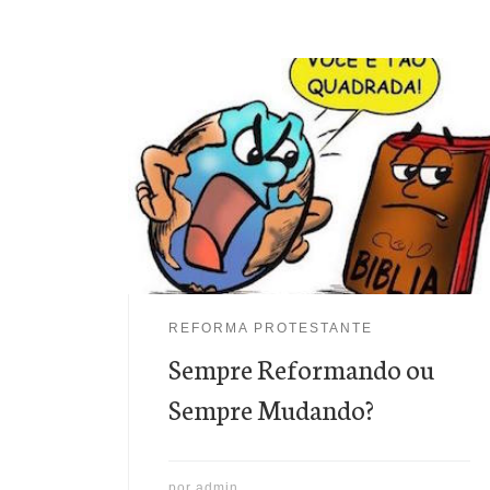
Meu post anterior Herdeiros da Reforma provocou a
pergunta de um querido leitor sobre o sentido do
moto “igreja reformada sempre se reformando”. O
presente post tenta responder a indagação.
REFORMA PROTESTANTE
Sempre Reformando ou
Sempre Mudando?
por
admin