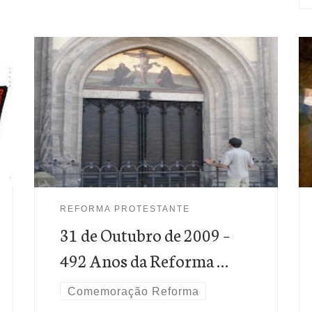
Como parte da comemoração dos 492 anos da
Reforma Protestante, estaremos publicando, até o
dia 31 de Outubro, artigos que possam nos ajudar a
conhecer mais esse grande reavivamento espiritual
do Século XVI.
REFORMA PROTESTANTE
31 de Outubro de 2009 –
492 Anos da Reforma …
Comemoração Reforma