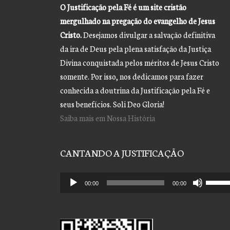
O Justificação pela Fé é um site cristão
mergulhado na pregação do evangelho de Jesus
Cristo.
Desejamos divulgar a salvação definitiva
da ira de Deus pela plena satisfação da Justiça
Divina conquistada pelos méritos de Jesus Cristo
somente. Por isso, nos dedicamos para fazer
conhecida a doutrina da Justificação pela Fé e
seus benefícios. Soli Deo Gloria!
Saiba mais em Nossa História
CANTANDO A JUSTIFICAÇÃO
Tocador
Use
00:00
00:00
de
as
áudio
setas
para