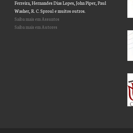
Ferreira, Hernandes Dias Lopes, John Piper, Paul
Washer, R. C. Sproul e muitos outros.
Saiba mais em Assuntos
Saiba mais em Autores
tar
ir
e.