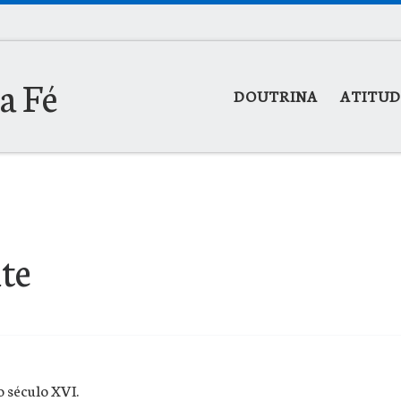
la Fé
DOUTRINA
ATITUD
te
 século XVI.