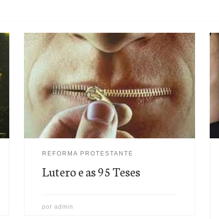
“
A primeira coisa que peço é que as pessoas
não façam uso do meu nome e não se chamem
luteranas, mas cristãs. Que é Lutero? O ensino
não é meu. Nem fui cruscificado por ninguém.
[...] Como eu, miserável saco fético de larvas
que sou, cheguei ao ponto em que as pessoas
chamam os filhos de Cristo por meu perverso
REFORMA PROTESTANTE
nome?”
Lutero e as 95 Teses
por
admin