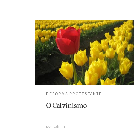
Durante esta semana apresentamos artigos
relacionados a Reforma Protestante com o objetivo
de conhecermos melhor esse grande avivamento do
século XVI...
REFORMA PROTESTANTE
O Calvinismo
por
admin