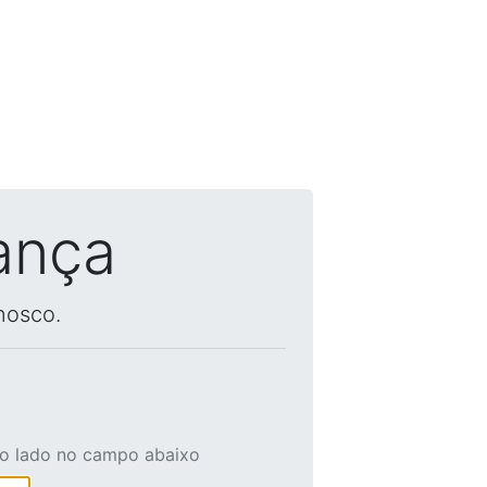
ança
nosco.
ao lado no campo abaixo