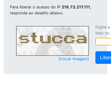
Para liberar o acesso
do IP
216.73.217.111
,
responda ao desafio abaixo.
Digite 
lado no
[trocar imagem]