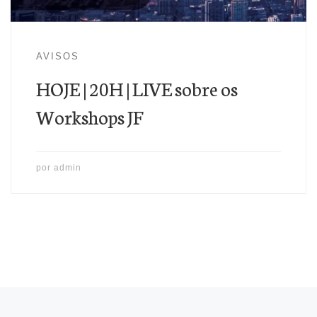
AVISOS
HOJE | 20H | LIVE sobre os
Workshops JF
por
admin
Posts navigation
Newer posts