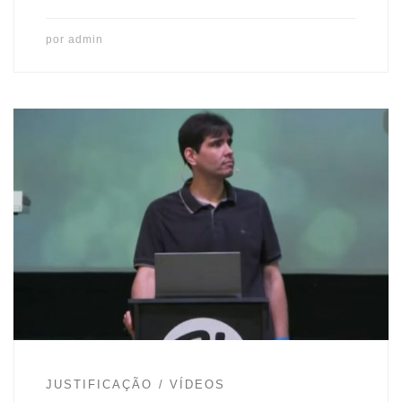
por
admin
adminAdministrador do Justificação pela Fé.
JUSTIFICAÇÃO
VÍDEOS