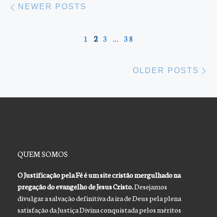
NEWER POSTS
1
2
3
…
38
Ol
OLDER POSTS
QUEM SOMOS
O Justificação pela Fé é um site cristão mergulhado na
pregação do evangelho de Jesus Cristo.
Desejamos
divulgar a salvação definitiva da ira de Deus pela plena
satisfação da Justiça Divina conquistada pelos méritos