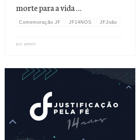
morte para a vida …
Comemoração JF
JF14NOS
JFJoão
por
admin
Os justificados crescem na fé em Jesus e no amor