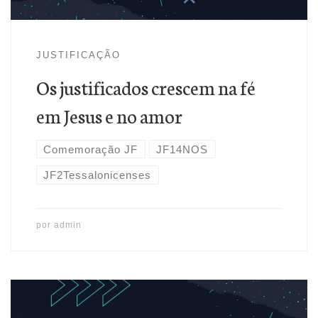
JUSTIFICAÇÃO
Os justificados crescem na fé
em Jesus e no amor
Comemoração JF
JF14NOS
JF2Tessalonicenses
por
admin