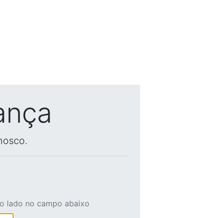
ança
nosco.
ao lado no campo abaixo